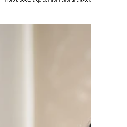
un nebulizador para la tos
fuerte?
Here's doctors quick informational answer.