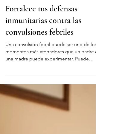
john45792
30 jul
1 min de lectura
Fortalece tus defensas
inmunitarias contra las
convulsiones febriles
Una convulsión febril puede ser uno de los
momentos más aterradores que un padre o
una madre puede experimentar. Puede
ocurrir de repente, sin previo aviso, y dejar a
las familias sintiéndose impotentes y
buscando respuestas. Entendemos
profundamente ese miedo, y fue lo que nos
inspiró a analizar más de cerca la
investigación. Al explorar la ciencia detrás
de las convulsiones febriles, encontramos
estudios que sugieren que algunos niños