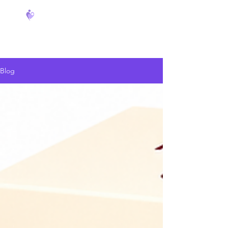
FeverCoach
Blog