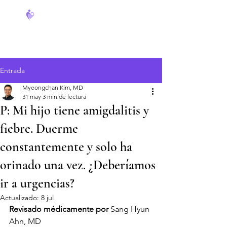
FeverCoach
Entrada
Myeongchan Kim, MD
31 may
3 min de lectura
P: Mi hijo tiene amigdalitis y
fiebre. Duerme
constantemente y solo ha
orinado una vez. ¿Deberíamos
ir a urgencias?
Actualizado:
8 jul
Revisado médicamente por
 Sang Hyun 
Ahn, MD