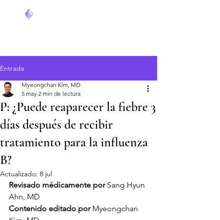
FeverCoach
Entrada
Myeongchan Kim, MD
5 may
2 min de lectura
P: ¿Puede reaparecer la fiebre 3
días después de recibir
tratamiento para la influenza
B?
Actualizado:
8 jul
Revisado médicamente por
 Sang Hyun 
Ahn, MD
Contenido editado por
 Myeongchan 