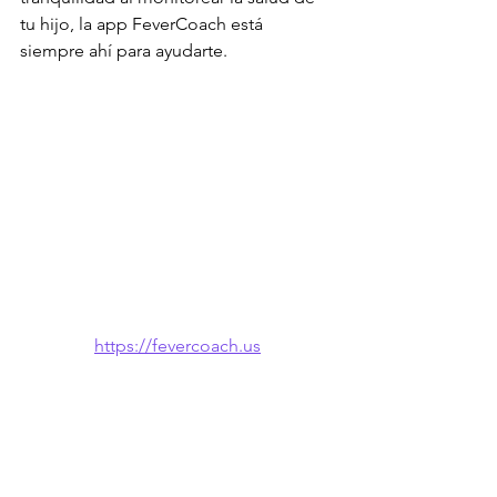
tu hijo, la app FeverCoach está 
siempre ahí para ayudarte.
https://fevercoach.us
🌐 También disponible en: 
English
 · 
한국
어