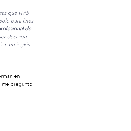
as que vivió 
olo para fines 
rofesional de 
er decisión 
ión en inglés 
erman en 
e me pregunto 