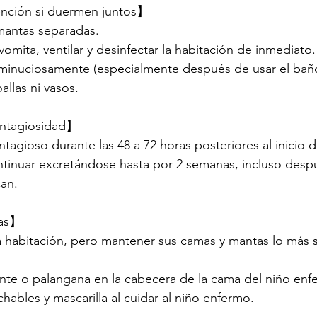
ción si duermen juntos】
mantas separadas.
vomita, ventilar y desinfectar la habitación de inmediato.
 minuciosamente (especialmente después de usar el bañ
allas ni vasos.
ontagiosidad】
tagioso durante las 48 a 72 horas posteriores al inicio d
ntinuar excretándose hasta por 2 semanas, incluso desp
an.
tas】
a habitación, pero mantener sus camas y mantas lo más 
ente o palangana en la cabecera de la cama del niño enf
hables y mascarilla al cuidar al niño enfermo.