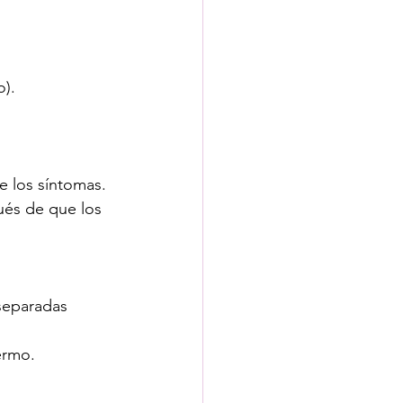
o).
e los síntomas.
ués de que los 
separadas 
ermo.