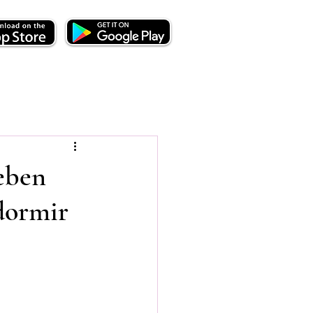
Deben
 dormir