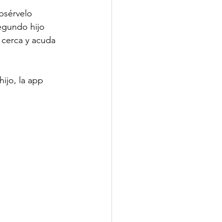
bsérvelo 
egundo hijo 
 cerca y acuda 
ijo, la app 