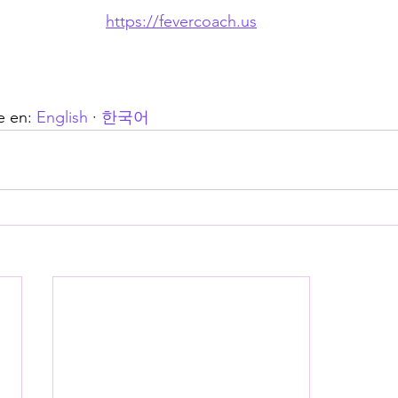
https://fevercoach.us
e en: 
English
 · 
한국어