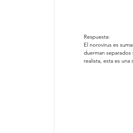
Respuesta:
El norovirus es sum
duerman separados s
realista, esta es una s