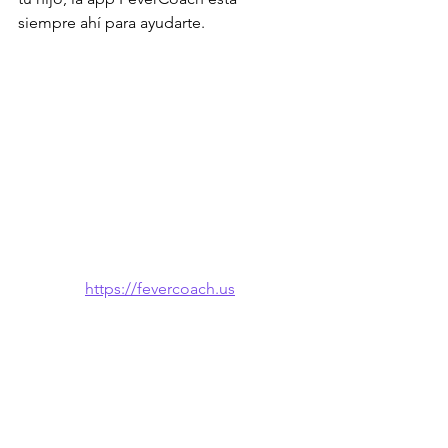
siempre ahí para ayudarte.
https://fevercoach.us
🌐 También disponible en: 
English
 · 
한국
어