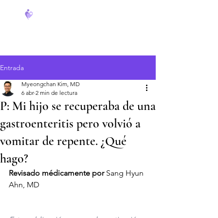
FeverCoach
Entrada
Myeongchan Kim, MD
6 abr
2 min de lectura
P: Mi hijo se recuperaba de una
gastroenteritis pero volvió a
vomitar de repente. ¿Qué
hago?
Revisado médicamente por
 Sang Hyun 
Ahn, MD