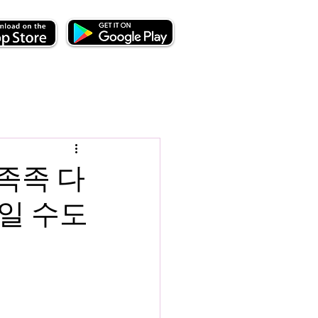
 족족 다
일 수도