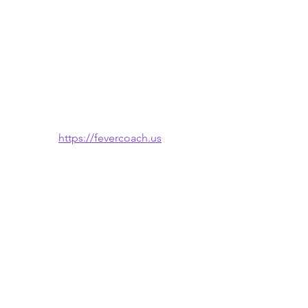
https://fevercoach.us
🌐 También disponible en: 
English
 · 
한국
어