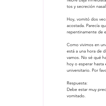
fiebre baja inmediat
tos y secreción nasal
Hoy, vomitó dos vec
acostada. Parecía q
repentinamente de e
Como vivimos en una 
está a una hora de d
vamos. No sé qué hace
hoy o esperar hasta e
universitario. Por fav
Respuesta:
Debe estar muy preo
vomitado.