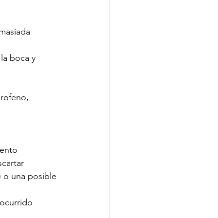
emasiada 
la boca y 
profeno, 
iento 
cartar 
) o una posible 
 ocurrido 