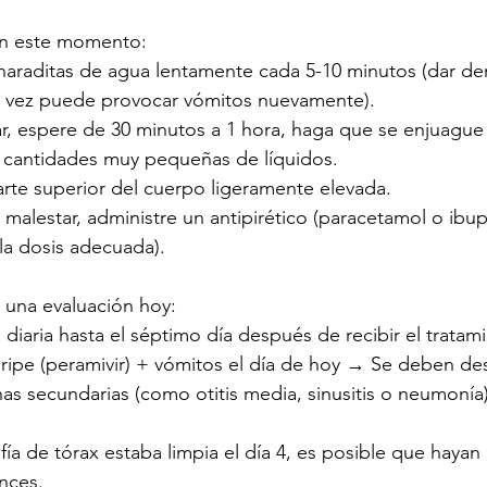
en este momento:
charaditas de agua lentamente cada 5-10 minutos (dar d
a vez puede provocar vómitos nuevamente).
, espere de 30 minutos a 1 hora, haga que se enjuague 
cantidades muy pequeñas de líquidos.
arte superior del cuerpo ligeramente elevada.
sa malestar, administre un antipirético (paracetamol o ibu
 la dosis adecuada).
 una evaluación hoy:
 diaria hasta el séptimo día después de recibir el tratam
gripe (peramivir) + vómitos el día de hoy → Se deben des
nas secundarias (como otitis media, sinusitis o neumonía
ía de tórax estaba limpia el día 4, es posible que hayan
nces.