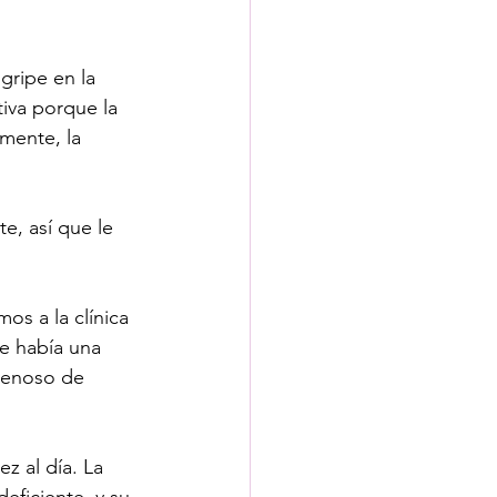
gripe en la 
tiva porque la 
mente, la 
te, así que le 
os a la clínica 
e había una 
avenoso de 
z al día. La 