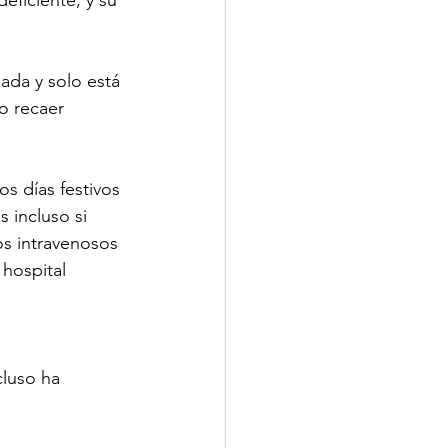
ficiente, y su 
da y solo está 
o recaer 
s días festivos 
 incluso si 
os intravenosos 
 hospital 
luso ha 