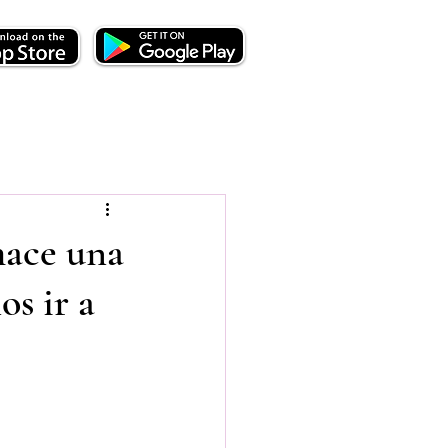
 hace una
s ir a