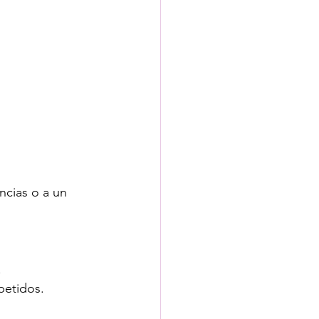
ncias o a un 
.
petidos.