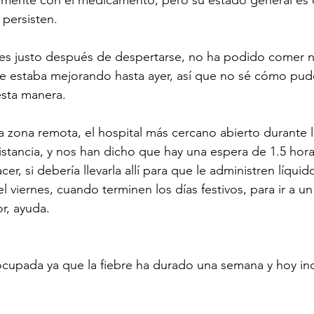
amente con el medicamento, pero su estado general es de
 persisten.
es justo después de despertarse, no ha podido comer na
ue estaba mejorando hasta ayer, así que no sé cómo pud
sta manera.
zona remota, el hospital más cercano abierto durante lo
istancia, y nos han dicho que hay una espera de 1.5 horas
r, si debería llevarla allí para que le administren líquid
l viernes, cuando terminen los días festivos, para ir a un
or, ayuda.
cupada ya que la fiebre ha durado una semana y hoy inc