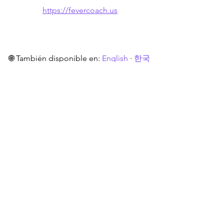
https://fevercoach.us
🌐 También disponible en: 
English
 · 
한국
어
Ver todo
Entradas recientes