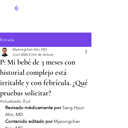
FeverCoach
Entrada
Myeongchan Kim, MD
3 oct 2025
2 min de lectura
P: Mi bebé de 3 meses con
historial complejo está
irritable y con febrícula. ¿Qué
pruebas solicitar?
Actualizado:
8 jul
Revisado médicamente por
 Sang Hyun 
Ahn, MD
Contenido editado por
 Myeongchan 