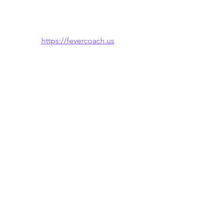
https://fevercoach.us
🌐 También disponible en: 
English
 · 
한국
어
Ver todo
Entradas recientes