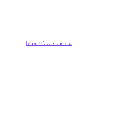
https://fevercoach.us
🌐 También disponible en: 
English
 · 
한국
어
Ver todo
Entradas recientes