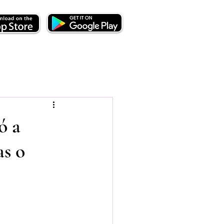
ó a
as o