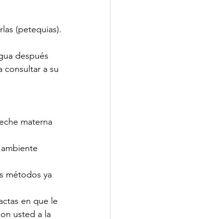
rlas (petequias).
agua después 
 consultar a su 
leche materna 
a ambiente 
os métodos ya 
actas en que le 
on usted a la 