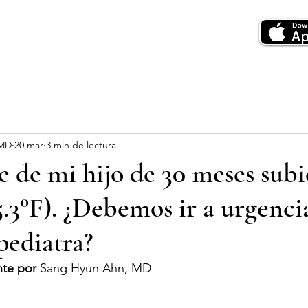
 MD
20 mar
3 min de lectura
re de mi hijo de 30 meses subi
5.3°F). ¿Debemos ir a urgenci
pediatra?
te por
 Sang Hyun Ahn, MD