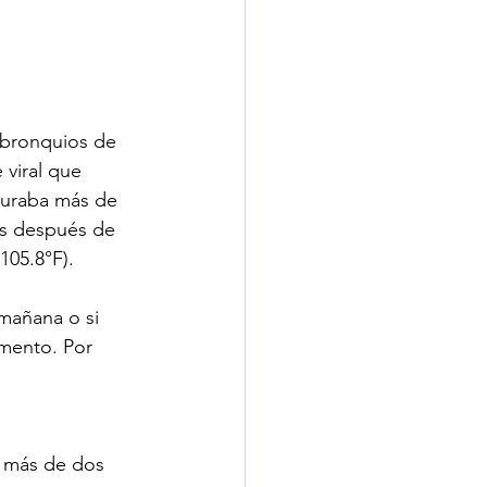
y bronquios de 
viral que 
duraba más de 
as después de 
105.8°F). 
 mañana o si 
mento. Por 
e más de dos 