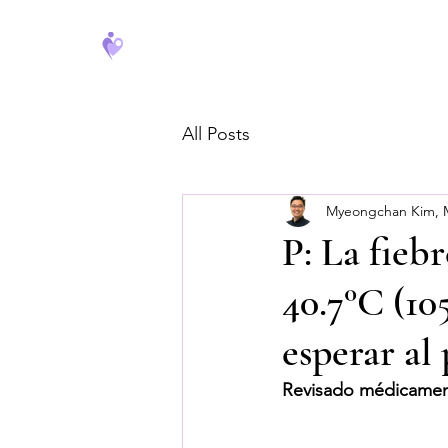
FeverCoach
All Posts
Myeongchan Kim,
P: La fieb
40.7°C (10
esperar al 
Revisado médicamen