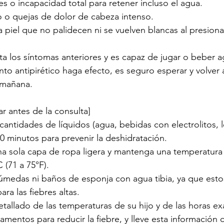
es o incapacidad total para retener incluso el agua.
lo o quejas de dolor de cabeza intenso.
 piel que no palidecen ni se vuelven blancas al presiona
ta los síntomas anteriores y es capaz de jugar o beber 
o antipirético haga efecto, es seguro esperar y volver a
a mañana.
r antes de la consulta]
antidades de líquidos (agua, bebidas con electrolitos, 
10 minutos para prevenir la deshidratación.
una sola capa de ropa ligera y mantenga una temperatur
(71 a 75°F).
 húmedas ni baños de esponja con agua tibia, ya que est
ra las fiebres altas.
etallado de las temperaturas de su hijo y de las horas ex
mentos para reducir la fiebre, y lleve esta información c