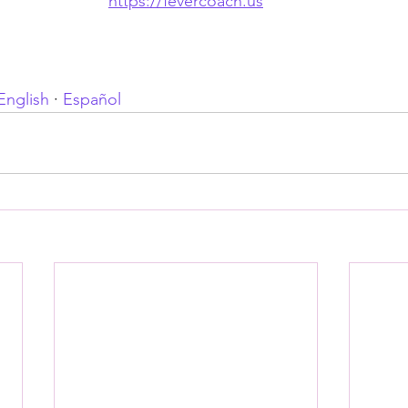
https://fevercoach.us
English
 · 
Español