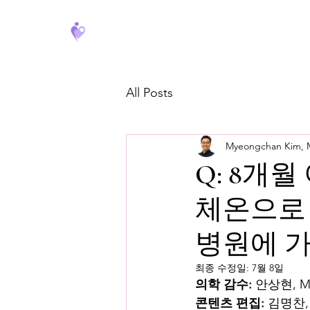
FeverCoach
All Posts
Myeongchan Kim,
Q: 8개
체온으로 
병원에 가
최종 수정일:
7월 8일
의학 감수:
 안상현, 
콘텐츠 편집:
 김명찬,