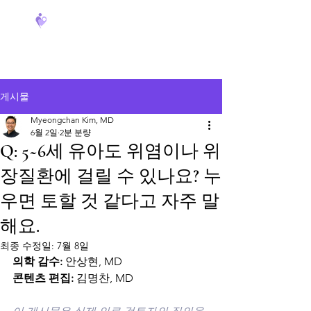
FeverCoach
게시물
Myeongchan Kim, MD
6월 2일
2분 분량
Q: 5~6세 유아도 위염이나 위
장질환에 걸릴 수 있나요? 누
우면 토할 것 같다고 자주 말
해요.
최종 수정일:
7월 8일
의학 감수:
 안상현, MD
콘텐츠 편집:
 김명찬, MD