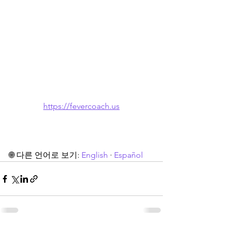
https://fevercoach.us
🌐 다른 언어로 보기: 
English
 · 
Español