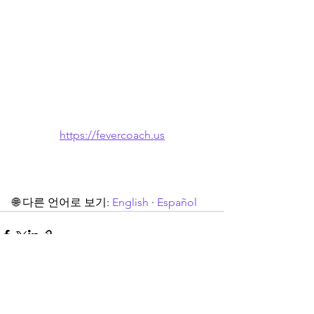
https://fevercoach.us
🌐 다른 언어로 보기: 
English
 · 
Español