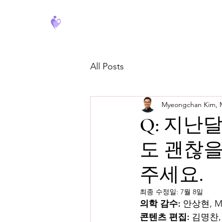
FeverCoach
All Posts
Myeongchan Kim,
Q: 지난
도 괜찮을
주세요.
최종 수정일:
7월 8일
의학 감수:
 안상현, 
콘텐츠 편집:
 김명찬,