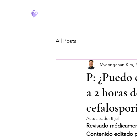
FeverCoach
All Posts
Myeongchan Kim,
P: ¿Puedo 
a 2 horas 
cefalospor
Actualizado:
8 jul
Revisado médicamen
Contenido editado 