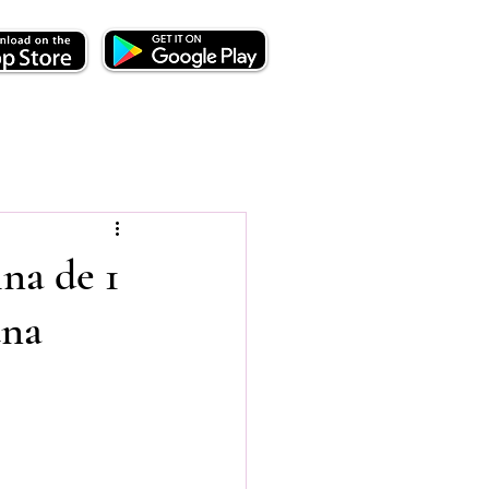
ina de 1
una