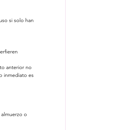
uso si solo han 
erfieren 
o anterior no 
o inmediato es 
l almuerzo o 