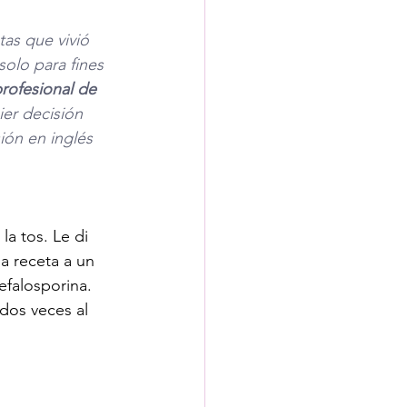
as que vivió 
olo para fines 
rofesional de 
er decisión 
ión en inglés 
a tos. Le di 
a receta a un 
efalosporina. 
 dos veces al 