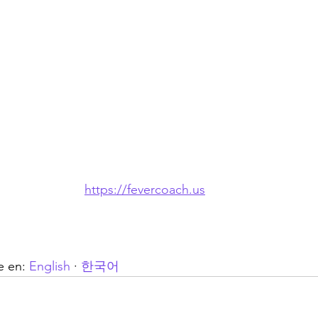
https://fevercoach.us
e en: 
English
 · 
한국어