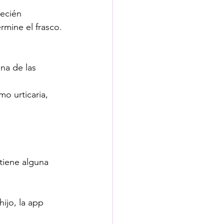
recién 
rmine el frasco.
na de las 
o urticaria, 
tiene alguna 
ijo, la app 