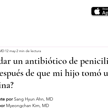
 MD
12 may
2 min de lectura
dar un antibiótico de penicil
después de que mi hijo tomó 
ina?
te por
 Sang Hyun Ahn, MD
por
 Myeongchan Kim, MD