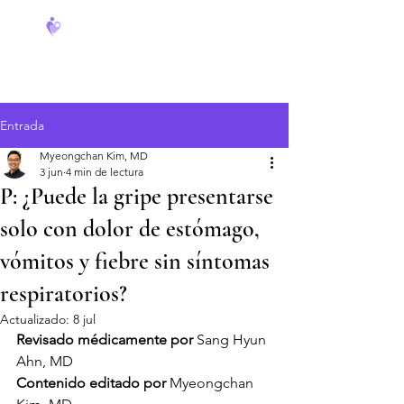
FeverCoach
Entrada
Myeongchan Kim, MD
3 jun
4 min de lectura
P: ¿Puede la gripe presentarse
solo con dolor de estómago,
vómitos y fiebre sin síntomas
respiratorios?
Actualizado:
8 jul
Revisado médicamente por
 Sang Hyun 
Ahn, MD
Contenido editado por
 Myeongchan 