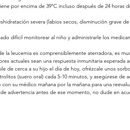
ntiene por encima de 39°C incluso después de 24 horas d
shidratación severa (labios secos, disminución grave de l
iado difícil monitorear al niño y administrarle los medic
e la leucemia es comprensiblemente aterradora, es mu
ores actuales sean una respuesta inmunitaria esperada a
ile de cerca a su hijo el día de hoy, ofrézcale unos sorb
trolitos (suero oral) cada 5-10 minutos, y asegúrese de a
o con su médico mañana por la mañana para una reevalua
de advertencia antes de ese momento, no dude en acudir