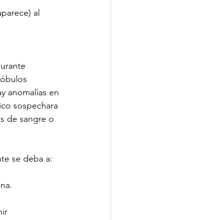
parece) al 
urante 
lóbulos 
ay anomalías en 
dico sospechara 
is de sangre o 
te se deba a:
ana.
ir 