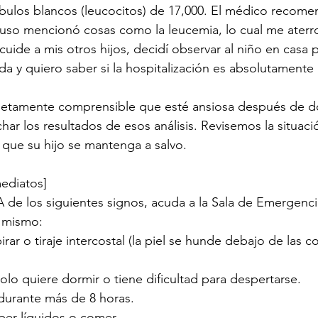
bulos blancos (leucocitos) de 17,000. El médico recome
cluso mencionó cosas como la leucemia, lo cual me aterr
uide a mis otros hijos, decidí observar al niño en casa p
 y quiero saber si la hospitalización es absolutamente 
etamente comprensible que esté ansiosa después de do
char los resultados de esos análisis. Revisemos la situac
que su hijo se mantenga a salvo.
mediatos]
de los siguientes signos, acuda a la Sala de Emergenci
 mismo:
irar o tiraje intercostal (la piel se hunde debajo de las cos
olo quiere dormir o tiene dificultad para despertarse.
durante más de 8 horas.
ber líquidos o comer.