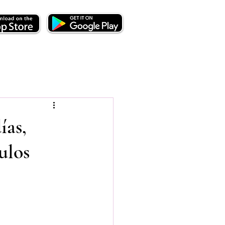
ías,
ulos