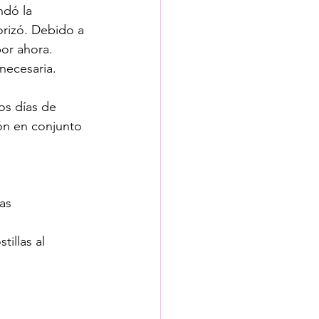
ndó la 
orizó. Debido a 
or ahora. 
necesaria.
s días de 
ión en conjunto 
as 
tillas al 