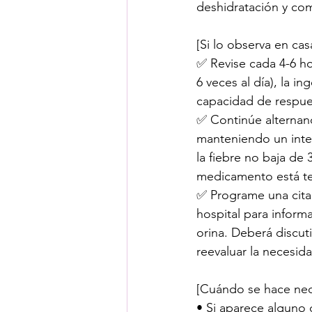
deshidratación y com
[Si lo observa en cas
✅ Revise cada 4-6 ho
6 veces al día), la i
capacidad de respues
✅ Continúe alternand
manteniendo un inter
la fiebre no baja de
medicamento está te
✅ Programe una cita 
hospital para informa
orina. Deberá discut
reevaluar la necesida
[Cuándo se hace nece
• Si aparece alguno 