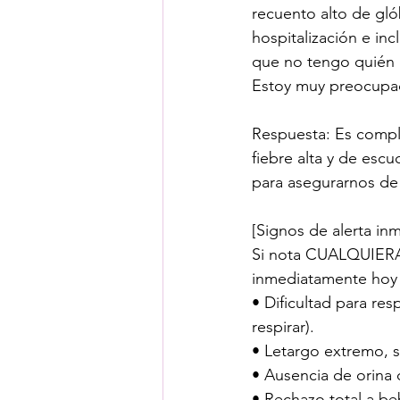
recuento alto de gló
hospitalización e in
que no tengo quién c
Estoy muy preocupada
Respuesta: Es compl
fiebre alta y de escu
para asegurarnos de 
[Signos de alerta in
Si nota CUALQUIERA 
inmediatamente hoy
• Dificultad para resp
respirar).
• Letargo extremo, s
• Ausencia de orina 
• Rechazo total a be