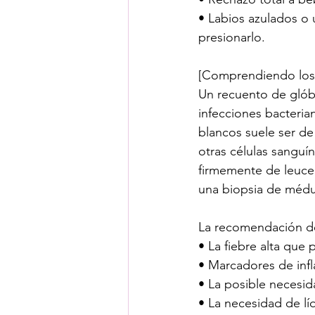
• Labios azulados o 
presionarlo.
[Comprendiendo los 
Un recuento de glób
infecciones bacteria
blancos suele ser de
otras células sanguí
firmemente de leucem
una biopsia de médu
La recomendación de
• La fiebre alta que 
• Marcadores de infl
• La posible necesida
• La necesidad de lí