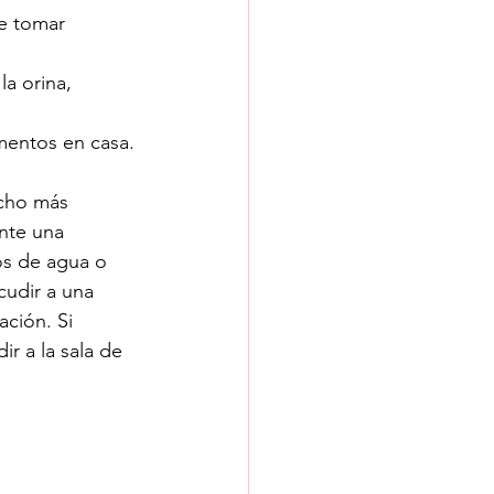
e tomar 
a orina, 
amentos en casa.
cho más 
nte una 
os de agua o 
cudir a una 
ción. Si 
 a la sala de 