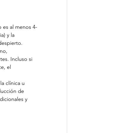
o es al menos 4-
) y la 
despierto.
no, 
es. Incluso si 
e, el 
 clínica u 
oducción de 
dicionales y 