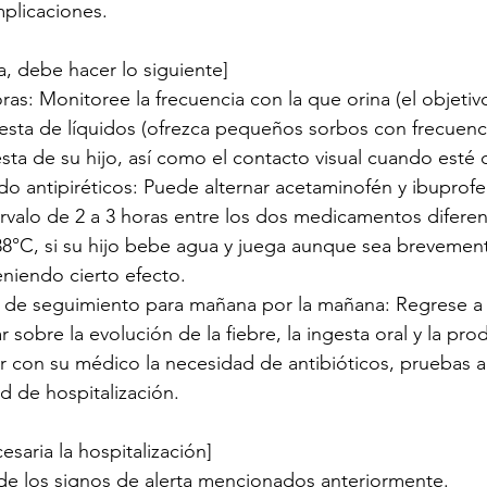
plicaciones.
a, debe hacer lo siguiente]
ras: Monitoree la frecuencia con la que orina (el objetiv
ngesta de líquidos (ofrezca pequeños sorbos con frecuencia
ta de su hijo, así como el contacto visual cuando esté 
o antipiréticos: Puede alternar acetaminofén y ibuprofe
valo de 2 a 3 horas entre los dos medicamentos diferent
 38°C, si su hijo bebe agua y juega aunque sea brevement
niendo cierto efecto.
de seguimiento para mañana por la mañana: Regrese a la
r sobre la evolución de la fiebre, la ingesta oral y la pr
ir con su médico la necesidad de antibióticos, pruebas a
d de hospitalización.
saria la hospitalización]
de los signos de alerta mencionados anteriormente.