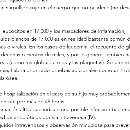
un sarpullido rojo en el cuerpo que no palidece (no desa
leucocitos en 17,000 y los marcadores de inflamación]
ulos blancos de 17,000 es en realidad bastante común d
nas o virales. En los casos de leucemia, el recuento de g
 decenas o cientos de miles, y por lo general también h
neas (como los glóbulos rojos y las plaquetas). Si su mé
ia, habría priorizado pruebas adicionales como un frot
la ósea.
 hospitalización en el caso de su hijo muy probablemen
persiste por más de 48 horas.
amación altos que indican una posible infección bacteri
d de antibióticos por vía intravenosa (IV).
quidos intravenosos y observación minuciosa para preven