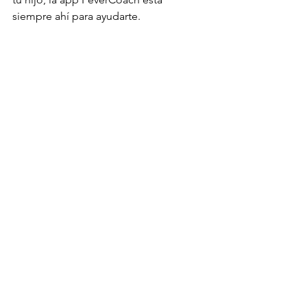
siempre ahí para ayudarte.
https://fevercoach.us
🌐 También disponible en: 
English
 · 
한국
어