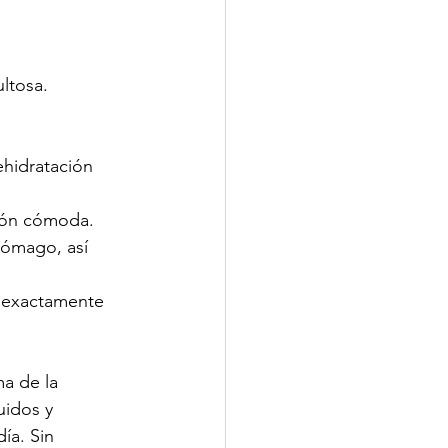
ultosa.
hidratación 
ción cómoda.
tómago, así 
 exactamente 
ma de la 
uidos y 
ía. Sin 