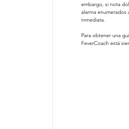
embargo, si nota dol
alarma enumerados an
inmediata.
Para obtener una guía
FeverCoach está sie