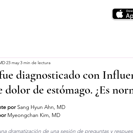
 MD
23 may
3 min de lectura
 fue diagnosticado con Influe
e dolor de estómago. ¿Es nor
te por
 Sang Hyun Ahn, MD
por
 Myeongchan Kim, MD
una dramatización de una sesión de preguntas y respuest