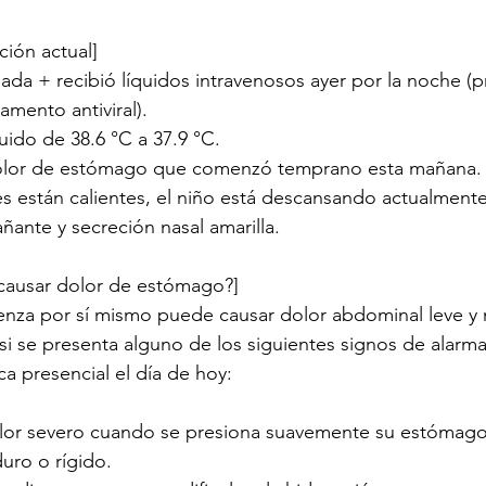
ción actual]
mada + recibió líquidos intravenosos ayer por la noche 
mento antiviral).
uido de 38.6 °C a 37.9 °C.
olor de estómago que comenzó temprano esta mañana.
es están calientes, el niño está descansando actualmente
ante y secreción nasal amarilla.
 causar dolor de estómago?]
fluenza por sí mismo puede causar dolor abdominal leve y
si se presenta alguno de los siguientes signos de alarma
a presencial el día de hoy:
olor severo cuando se presiona suavemente su estómago,
uro o rígido.