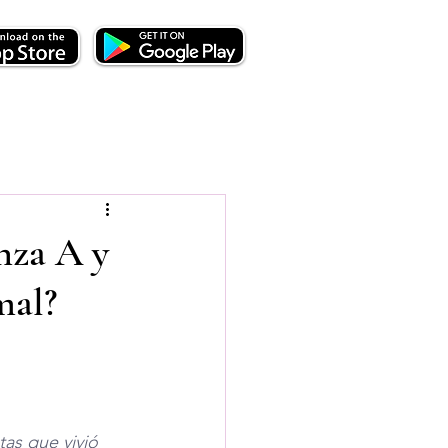
nza A y
mal?
as que vivió 