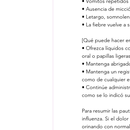
• Vómitos repetidos o
• Ausencia de micci
• Letargo, somnolenc
• La fiebre vuelve a 
[Qué puede hacer e
• Ofrezca líquidos c
oral o papillas ligeras
• Mantenga abrigado
• Mantenga un regist
como de cualquier e
• Continúe administ
como se lo indicó s
Para resumir las paut
influenza. Si el dolo
orinando con normali