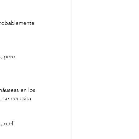
(probablemente 
, pero 
 náuseas en los 
, se necesita 
 o el 