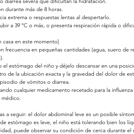
 diarrea severa que dificultan la hidratación.
ón durante más de 8 horas.
ia extrema o respuestas lentas al despertarlo.
subir a 39 °C o más, o presenta respiración rápida o dific
n casa en este momento]
on frecuencia en pequeñas cantidades (agua, suero de re
).
 el estómago del niño y déjelo descansar en una posi
ro de la ubicación exacta y la gravedad del dolor de es
pisodio de vómitos o diarrea.
rando cualquier medicamento recetado para la influenza
u médico.
as a seguir: el dolor abdominal leve es un posible sínto
r de estómago es leve, el niño está tolerando bien los líq
dad, puede observar su condición de cerca durante el d