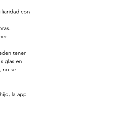
liaridad con 
oras.
mer.
ueden tener 
siglas en 
, no se 
ijo, la app 