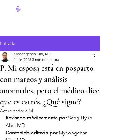
FeverCoach
Entrada
Myeongchan Kim, MD
1 nov 2025
3 min de lectura
P: Mi esposa está en posparto
con mareos y análisis
anormales, pero el médico dice
que es estrés. ¿Qué sigue?
Actualizado:
8 jul
Revisado médicamente por
 Sang Hyun 
Ahn, MD
Contenido editado por
 Myeongchan 