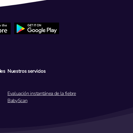
 hijo tiene fiebre hace una
a y faringitis
ptocócica. Alcanzó 40,4 °C
 días de antibióticos.
des
Nuestros servicios
s a urgencias?
Evaluación instantánea de la fiebre
BabyScan