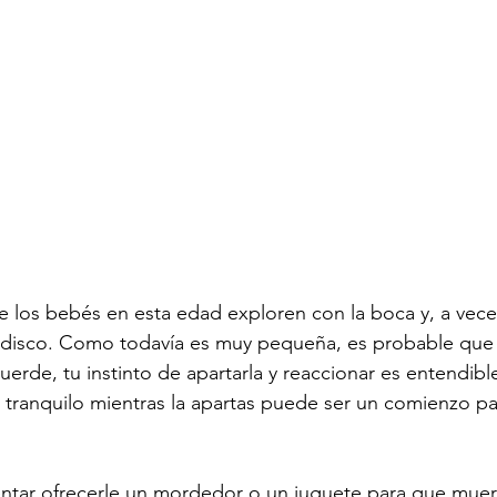
los bebés en esta edad exploren con la boca y, a veces,
isco. Como todavía es muy pequeña, es probable que 
erde, tu instinto de apartarla y reaccionar es entendib
tranquilo mientras la apartas puede ser un comienzo par
ntar ofrecerle un mordedor o un juguete para que muerd