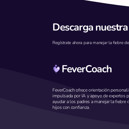
Descarga nuestra
Regístrate ahora para manejar la fiebre de 
Fortalece tus defensas
inmunitarias contra las
convulsiones febriles
FeverCoach
FeverCoach ofrece orientación personal
impulsada por IA y apoyo de expertos p
ayudar a los padres a manejar la fiebre 
hijos con confianza.