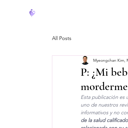
FeverCoach
All Posts
Myeongchan Kim,
P: ¿Mi beb
morderme,
Esta publicación es 
uno de nuestros revi
informativos y no co
de la salud califica