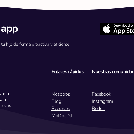
 app
tu hijo de forma proactiva y eficiente.
P: Mi hijo tiene febrícula
P: Mi
persistente (37,8 °C) y síntomas de
seman
resfriado. ¿Deberíamos volver
estre
mañana para una prueba de
tras 3
Enlaces rápidos
Nuestras comunida
gripe?
¿Vamo
izada
Nosotros
Facebook
ara
Blog
Instragram
de sus
Recursos
Reddit
MoDoc AI