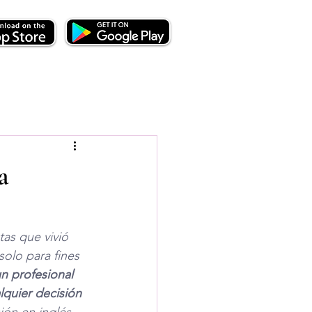
a
as que vivió 
olo para fines 
n profesional 
lquier decisión 