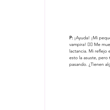
P:
 ¡Ayuda! ¡Mi pequ
vampira! 🧛‍♀️ Me mu
lactancia. Mi reflejo
esto la asuste, per
pasando. ¿Tienen al