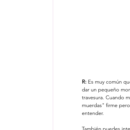
R:
 Es muy común que 
dar un pequeño mord
travesura. Cuando mu
muerdas" firme pero 
entender. 
También puedes inte