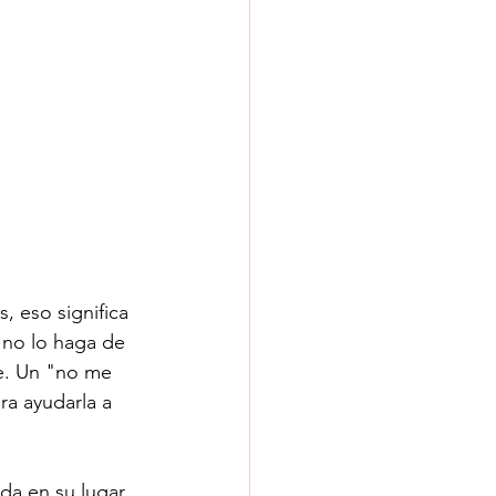
 eso significa 
no lo haga de 
le. Un "no me 
a ayudarla a 
a en su lugar. 