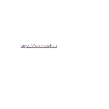
https://fevercoach.us
🌐 También disponible en: 
English
 · 
한국
어